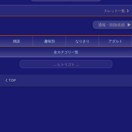
スレッド一覧
通報・削除依頼 ►
雑談
趣味別
なりきり
アダルト
全カテゴリ一覧
… ヒトリゴト …
TOP