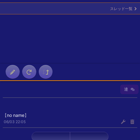
スレッド一覧
連
【
no name
】
06/03 22:05
←
→