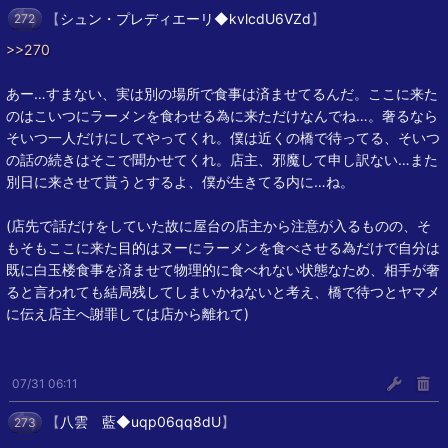
【
シュン・プレディエーリ◆kvlcdU6VZd
】
272
>>270
あー…すまない、実は別の場所で食事は済ませてるんだ。ここに来た
のはこいつにラーメンを食わせる為に来ただけなんでね…。奢るなら
そいつ一人だけにしてやってくれ。僕は近くの橋で待ってる、そいつ
の話の続きはそこで聞かせてくれ。店主、邪魔して申し訳ない…また
別日に来させて貰うとするよ、僕が生きてる内に…ね。
(店先で話だけをしていた故に屋台の店主から注意が入るものの、そ
もそもここに来た目的はヌーにラーメンを食べさせる為だけで自分は
既に白玉楼食事を済ませて物理的に食べれない状態なため、相手が奢
ると言われても結局残してしまいかねないと考え、橋で待つとヤマメ
に伝え店主へ謝罪しては店から離れて)
07/31 06:11
【
八雲 藍◆uqp06qq8dU
】
273