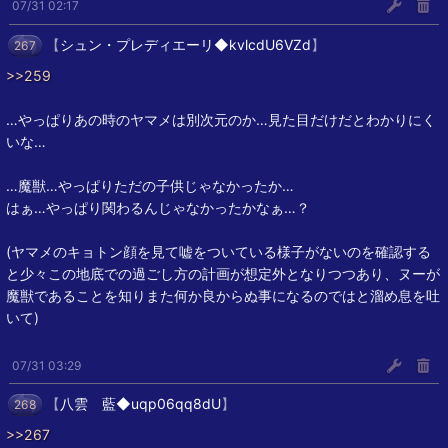
07/31 02:17
【
シュン・プレディエーリ◆kvlcdU6VZd
】
267
>>259
…やっぱりあの時のヤマメは別次元のか…見た目だけだとわかりにく
いな…
…魔獣…やっぱりただの子供じゃなかったか…
はぁ…やっぱり関わるんじゃなかったかなぁ…？
(ヤマメのキョトン顔を見て嘘をついている様子がないのを確認する
と少々この地底での過ごし方の計画が想定外となりつつあり、ヌーが
魔獣であることを知りまた何か良からぬ事になるのではと溜め息を吐
いて)
07/31 03:29
【
八雲 藍◆uqp06qq8dU
】
268
>>267