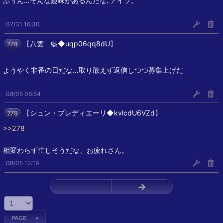
ふぅん…そんな趣味があるんだな､アイツ。
07/31 16:30
【
八雲 藍◆uqp06qq8dU
】
278
ようやく非番の日だな…取り敢えず返信しつつ募集上げだ
08/05 06:54
【
シュン・プレディエーリ◆kvlcdU6VZd
】
279
>>278
相変わらず忙しそうだな、お疲れさん。
08/05 12:19
←
→