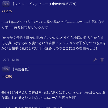
【
シュン・プレディエーリ◆kvlcdU6VZd
】
276
>>275
……はぁ…どいつもこいつも…臭い臭いって………あー……お気になさ
らず……待ち合わせしてるんで………
(せっかく景色を静かに眺めていたのにどうやら地底の住人らからす
ると臭いがするのか臭いという言葉にテンションが下がりつつも声を
かける相手に気にしないよう返答しつつここに居る理由も伝え)
07/31 12:50
【
南雲春夏
】
277
>>266
長いけど付き合い自体はそれほど深くは無いからなぁ…毎回なんか変
な事にしか巻き込まれないし｡(ぬーんと言った顔)