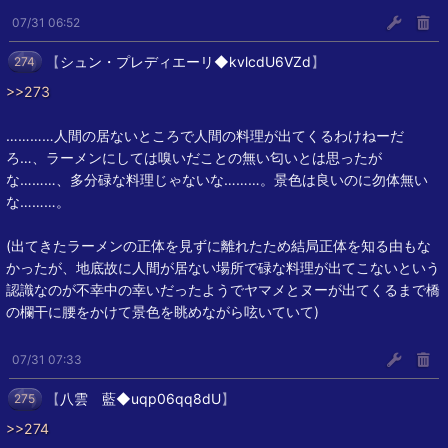
07/31 06:52
【
シュン・プレディエーリ◆kvlcdU6VZd
】
274
>>273
…………人間の居ないところで人間の料理が出てくるわけねーだ
ろ…、ラーメンにしては嗅いだことの無い匂いとは思ったが
な………、多分碌な料理じゃないな………。景色は良いのに勿体無い
な………。
(出てきたラーメンの正体を見ずに離れたため結局正体を知る由もな
かったが、地底故に人間が居ない場所で碌な料理が出てこないという
認識なのが不幸中の幸いだったようでヤマメとヌーが出てくるまで橋
の欄干に腰をかけて景色を眺めながら呟いていて)
07/31 07:33
【
八雲 藍◆uqp06qq8dU
】
275
>>274