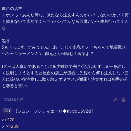
屋台の店主
エホンっ！あんた等な、来たなら注文すんのかい？しないのかい？何
も頼まないで店前でくっちゃべってんなら邪魔だから他所行ってくん
な
黒谷
∑あぅっ…す…すみません;…あー…じゃあ私とヌーちゃんで地霊殿ス
ペシャルラーメン2つ…御兄さん何頼む？奢るよ？
(ヌーは人食いであることに多少曖昧で完全否定はせず…ヌーを詳し
く説明しようとすると屋台の店主が流石に先程から何も注文しない三
人に咳払い後注意し…取り敢えずヤマメが謝罪と注文すれば相手の分
も奢ると言い)
07/31 05:17
【
シュン・プレディエーリ◆kvlcdU6VZd
】
271
>>270
>
>>269