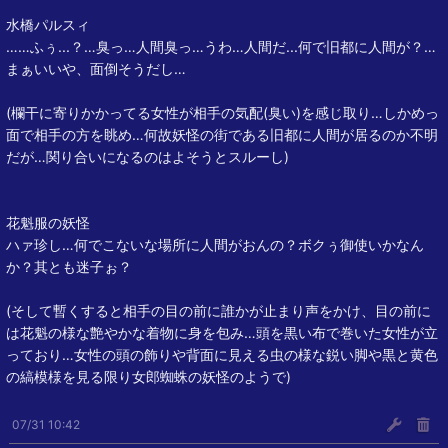
水橋パルスィ
……ふぅ...？…臭っ…人間臭っ…うわ…人間だ...何で旧都に人間が？…
まぁいいや、面倒そうだし…
(欄干に寄りかかってる女性が相手の気配(臭い)を感じ取り…しかめっ
面で相手の方を眺め…何故妖怪の街である旧都に人間が居るのか不明
だが…関り合いになるのはよそうとスルーし)
花魁服の妖怪
ハァ珍し…何でこないな場所に人間がおんの？ボクぅ御使いかなん
か？其とも迷子ぉ？
(そして暫くすると相手の目の前に誰かが止まり声をかけ、目の前に
は花魁の様な艶やかな着物に身を包み…頭を黒い布で巻いた女性が立
っており…女性の頭の飾りや背面に見える虫の様な鋭い脚や黒と黄色
の縞模様を見る限り女郎蜘蛛の妖怪のようで)
07/31 10:42