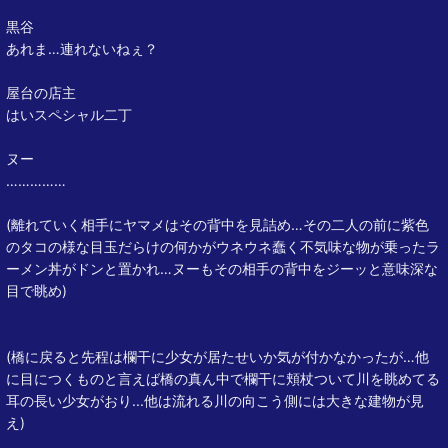
黒谷
あれま…連れないねぇ？
屋台の店主
はいスペシャル二丁
ヌー
……………
(離れていく相手にヤマメはその背中を見詰め…その二人の前に紫色
のタコの様な目玉だらけの何かがウネウネ蠢く不気味な物が乗ったラ
ーメン丼がドンと置かれ…ヌーもその相手の背中をジーッと意味深な
目で眺め)
(橋に戻ると先程は欄干に少女が居たせいか気が付かなかったが…他
に目につくものと言えば橋の真ん中で欄干に頬杖ついて川を眺めてる
耳の長い少女がおり...他は流れる川の向こう側には大きな建物が見
え)