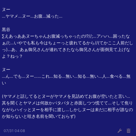
ヌー
…ヤマメ…ヌー…お腹…減った…
黒谷
∑えあっああヌーちゃんお腹減っちゃったの!?//;…アハハ…困ったな
ぁ//;…いやでも私も今はちょーっと疲れてるから//(てかここ人前だし
っ)…あ、あぁ御兄さんが連れてきたなら御兄さんが面倒見て上げな
よ？ねっ？
ヌー
…ん…でも…ヌー……これ…知る…無い…知る…無い…人…食べる…無
い
(ヤマメと話してるとヌーがヤマメを見詰めてお腹が空いたと言い…
其を聞くとヤマメは何故かパタパタと赤面しつつ慌てて…そして焦り
ながらハイッとヌーを相手に渡し…しかしヌーは未だに相手が誰なの
か知らないと呟き名前を聞いておらず)
07/31 04:08