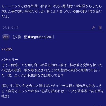
んー…ニックとは存外長い付き合いだな｡魔法使いや妖怪からしたら
大した事の無い時間だろうが､偶によく会っている位の長い付き合い
だよ｡
07/31 01:17
【
八雲 藍◆uqp06qq8dU
】
266
>>265
パチュリー
そう…何処にでも知り合いが居るのね…彼は…私が彼と交流を持った
のはあの異変…彼が巻き込まれたこの幻想郷の異変の最中に出会っ
た…彼、ニックが収集家なのは知ってる？
(其なりに長い付き合いと聞けばパチュリーは軽く溜め息を吐き…そ
して自分とニックの出会いを語り始めればニックが収集家である事を
呟き)