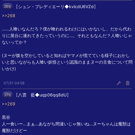
【
シュン・プレディエーリ◆kvlcdU6VZd
】
269
>>268
……人喰いなんだろ？僕が喰われるわけにはいかないし、だから代わ
りに屋台に連れてきたっていうのに…。それともなんだ？人喰いじゃ
ないってか？
(ヌーが腹を空かしていると知ればヤマメが慌てている様子におかし
いと思いながらも人喰い妖怪という認識のままヌーの主食について問
いかけ)
07/31 04:58
【
八雲 藍◆uqp06qq8dU
】
270
>>269
黒谷
人ー食いー…まぁ...あながち間違いじゃ無いね...ヌーちゃんは魔獣は
魔獣だけどー