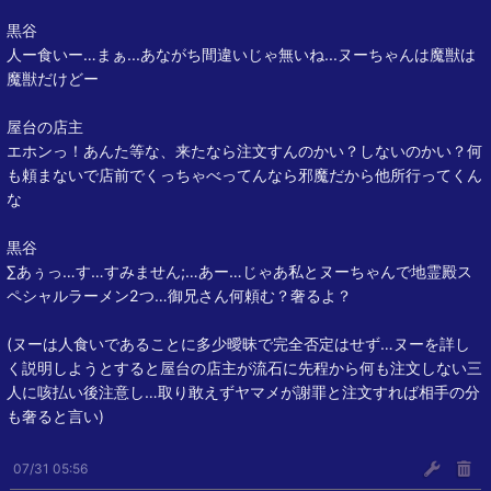
黒谷
人ー食いー…まぁ...あながち間違いじゃ無いね...ヌーちゃんは魔獣は
魔獣だけどー
屋台の店主
エホンっ！あんた等な、来たなら注文すんのかい？しないのかい？何
も頼まないで店前でくっちゃべってんなら邪魔だから他所行ってくん
な
黒谷
∑あぅっ…す…すみません;…あー…じゃあ私とヌーちゃんで地霊殿ス
ペシャルラーメン2つ…御兄さん何頼む？奢るよ？
(ヌーは人食いであることに多少曖昧で完全否定はせず…ヌーを詳し
く説明しようとすると屋台の店主が流石に先程から何も注文しない三
人に咳払い後注意し…取り敢えずヤマメが謝罪と注文すれば相手の分
も奢ると言い)
07/31 05:56