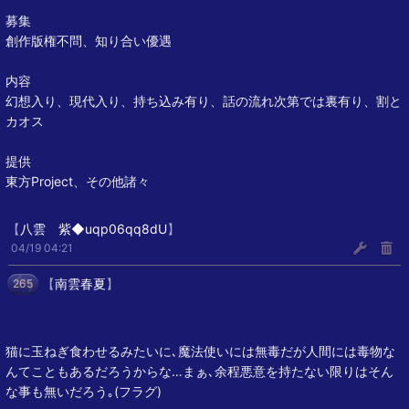
募集
創作版権不問、知り合い優遇
内容
幻想入り、現代入り、持ち込み有り、話の流れ次第では裏有り、割と
カオス
提供
東方Project、その他諸々
【
八雲 紫◆uqp06qq8dU
】
04/19 04:21
【
南雲春夏
】
265
猫に玉ねぎ食わせるみたいに､魔法使いには無毒だが人間には毒物な
んてこともあるだろうからな…まぁ､余程悪意を持たない限りはそん
な事も無いだろう｡(フラグ)