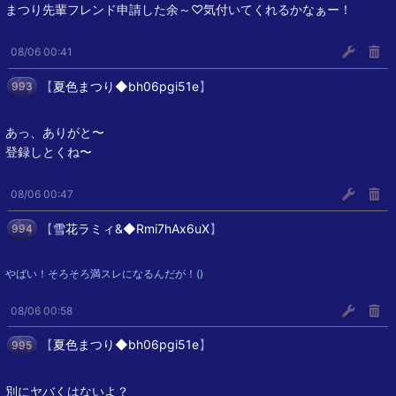
まつり先輩フレンド申請した余～♡気付いてくれるかなぁー！
08/06 00:41
【
夏色まつり◆bh06pgi51e
】
993
あっ、ありがと〜
登録しとくね〜
08/06 00:47
【
雪花ラミィ&◆Rmi7hAx6uX
】
994
やばい！そろそろ満スレになるんだが！()
08/06 00:58
【
夏色まつり◆bh06pgi51e
】
995
別にヤバくはないよ？