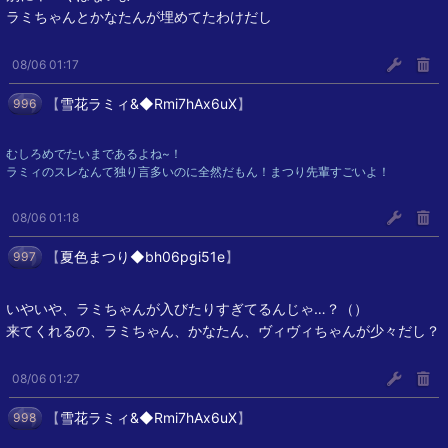
ラミちゃんとかなたんが埋めてたわけだし
08/06 01:17
【
雪花ラミィ&◆Rmi7hAx6uX
】
996
むしろめでたいまであるよね~！
ラミィのスレなんて独り言多いのに全然だもん！まつり先輩すごいよ！
08/06 01:18
【
夏色まつり◆bh06pgi51e
】
997
いやいや、ラミちゃんが入びたりすぎてるんじゃ…？（）
来てくれるの、ラミちゃん、かなたん、ヴィヴィちゃんが少々だし？
08/06 01:27
【
雪花ラミィ&◆Rmi7hAx6uX
】
998