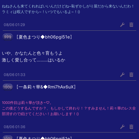
ねねさんも来てくれればいいんだけどね~恥ずかしがり屋だから来ないんだわ！
ラミィは暇人ですから~！いつでもいるよ~！()
08/06 01:29
【
夏色まつり◆bh06pgi51e
】
999
いや、かなたんと色々育もうよ
激しく愛し合って………はいるか
08/06 01:33
【
一条莉々華&◆Rmi7hAx6uX
】
1000
1000件目は莉々華が頂き~♡。
この後どうするんですか？、もしかして終わり！？すみません！莉々華のレス全
部消すので続けてください！お願いします！()
08/06 01:36
【
夏色まつり◆bh06pgi51e
】
1001