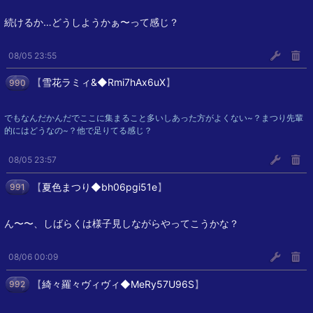
続けるか…どうしようかぁ〜って感じ？
08/05 23:55
【
雪花ラミィ&◆Rmi7hAx6uX
】
990
でもなんだかんだでここに集まること多いしあった方がよくない~？まつり先輩
的にはどうなの~？他で足りてる感じ？
08/05 23:57
【
夏色まつり◆bh06pgi51e
】
991
ん〜〜、しばらくは様子見しながらやってこうかな？
08/06 00:09
【
綺々羅々ヴィヴィ◆MeRy57U96S
】
992