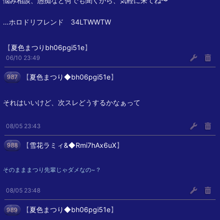
悩み相談、愚痴など何でも聞くから、気軽に来てね〜
…ホロドリフレンド 34LTWWTW
【
夏色まつりbh06pgi51e
】
06/10 23:49
【
夏色まつり◆bh06pgi51e
】
987
それはいいけど、次スレどうするかなぁって
08/05 23:43
【
雪花ラミィ&◆Rmi7hAx6uX
】
988
そのまままつり先輩じゃダメなの~？
08/05 23:48
【
夏色まつり◆bh06pgi51e
】
989