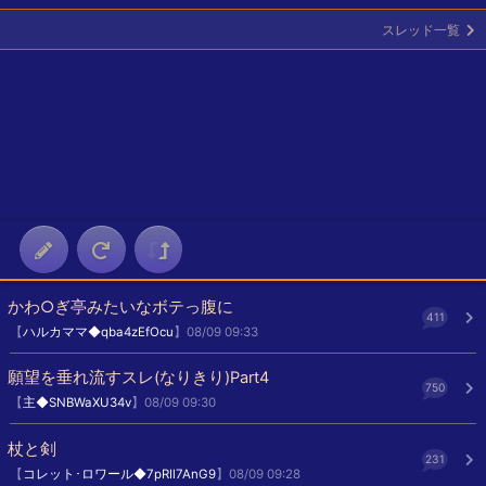
スレッド一覧
かわ○ぎ亭みたいなボテっ腹に
411
【
ハルカママ◆qba4zEfOcu
】08/09 09:33
願望を垂れ流すスレ(なりきり)Part4
750
【
主◆SNBWaXU34v
】08/09 09:30
杖と剣
231
【
コレット･ロワール◆7pRIl7AnG9
】08/09 09:28