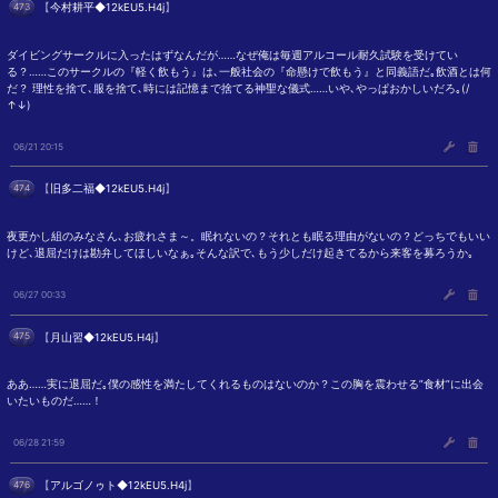
473
【
今村耕平◆12kEU5.H4j
】
ダイビングサークルに入ったはずなんだが……なぜ俺は毎週アルコール耐久試験を受けてい
る？……このサークルの『軽く飲もう』は､一般社会の『命懸けで飲もう』と同義語だ｡飲酒とは何
だ？ 理性を捨て､服を捨て､時には記憶まで捨てる神聖な儀式……いや､やっぱおかしいだろ｡(/
↑↓)
06/21 20:15
474
【
旧多二福◆12kEU5.H4j
】
夜更かし組のみなさん､お疲れさま～。眠れないの？それとも眠る理由がないの？どっちでもいい
けど､退屈だけは勘弁してほしいなぁ｡そんな訳で､もう少しだけ起きてるから来客を募ろうか｡
06/27 00:33
475
【
月山習◆12kEU5.H4j
】
ああ……実に退屈だ｡僕の感性を満たしてくれるものはないのか？この胸を震わせる”食材”に出会
いたいものだ……！
06/28 21:59
476
【
アルゴノゥト◆12kEU5.H4j
】