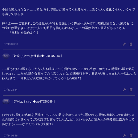
今日も笑われたなぁ｡……でも､それで誰かが笑ってくれるなら……悪くない｡道化くらい､いくらで
も演じてやるさ｡
神々よ─── ご覧あれ｡この道化が､今宵も無謀という舞台へ歩み出す｡喝采は望まない｡栄光も､こ
の身には重すぎる｡ただ一人でも明日を信じられるなら､この幕は上げる価値がある！さぁ
───『喜劇』を始めよう！
07/13 02:53
477
【
奴良リクオ(妖怪化)◆12kEU5.H4j
】
……夜もだいぶ深くなったな｡人も眠りにつく頃合いか｡ここから先は、俺たちの時間だ｡騒ぐ気分
じゃねぇ｡……ただ､静かな夜ってのも悪くねぇな｡百鬼夜行を率いる奴が､夜に呑まれちゃ話になら
ねぇ｡さて……今夜はどんな縁が転がってくる？(／募集↑)
07/13 23:14
478
【
芳村エト(:re)◆sp4TO5Xj9N
】
おやおや｡珍しい名前を見掛けてついつい足を止めちゃった｡悪いねぇ､青年｡絢都クンのお姉ちゃ
んの訪問じゃ無くって｡其の詫びと言ってはなんだが､おいちゃんが望み人が来る様に協力をして
あげよう｡───なァんて､ね｡(/支援↑)
07/14 01:46