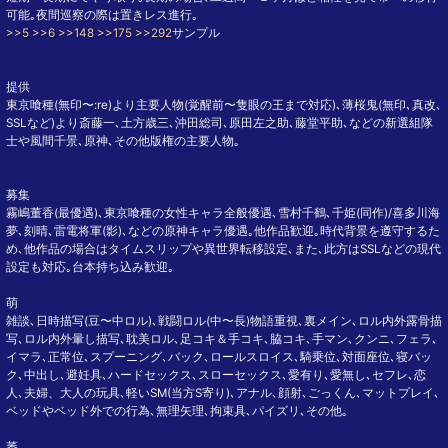
可能｡夜間巡察の際は置きレス進行｡
>>5
>>6
>>148
>>175
>>292
サンプル
提供
東京喰種(無印〜:re)より主要人物(覚醒前〜隻眼の王まで対応)､薄桜鬼(無印､真改､
SSLなど)より斎藤一､土方歳三､沖田総司､原田左之助､藤堂平助､などの新選組隊
士や風間千景､原神､その他版権の主要人物｡
募集
霧嶋董香(最優遇)､東京喰種の女性キャラ全般優遇､雪村千鶴､千姫(同作)/喜多川海
夢､刻晴､雷電将軍(影)､などの原神キャラ優遇｡他作品歓迎｡時代背景を遵守するた
め､他作品の場合はタイムスリップや異世界転移設定､また､此方はSSLなどの現代
設定も対応｡台本持ち込み歓迎｡
萌
雑談､日時描写(豆〜中ロル)､戦闘ロル(中〜長)物語重視､裏メイン､ロル内外露骨描
写､ロル内外暈し描写､耽美ロル､足コキ＆手コキ､脇コキ､手マン､クンニ､フェラ､
イマラ､正常位､スプーニング､バック､ロールスロイス､騎乗位､対面座位､寝バッ
ク､中出し､避妊具､ハードセックス､スローセックス､愛有り､愛無し､セフレ､恋
人､夫婦、大人の玩具､軽いSM(当方S寄り)､アナル､顔射､ごっくん､マットプレイ､
ベッドやベッド外での行為､無理矢理､拘束具､パイズリ､その他｡
萎