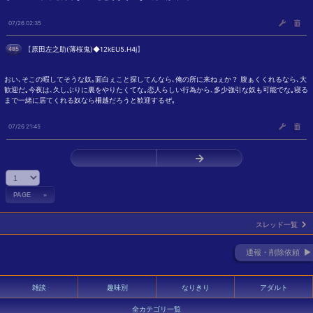
07/26 02:35
485
【
原田左之助(薄桜鬼)◆12kEU5.H4j
】
おい､そこの暇してそうな奴｡面白ぇこと探してんなら､俺の所に来ねぇか？ 腹ぁくくれるなら､大
歓迎だ｡今夜は､久しぶりに裏をやりたくてな｡恋人らしい行為から､多少強引な奴も可能でな｡寝る
まで一緒に居てくれる奴なら柵越だろうと歓迎するぜ｡
07/26 21:45
←
→
スレッド一覧
通報・削除依頼 ►
雑談
趣味別
なりきり
アダルト
全カテゴリ一覧