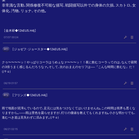
非常識な言動､関係修復不可能な描写､戦闘描写以外での身体の欠損､スカトロ､女
体化､汚物､リョナ､その他｡
【
金木研◆12kEU5.H4j
】
07/07 00:24
471
【
ジョゼフ･ジョースター◆12kEU5.H4j
】
クゥ〜〜〜〜ッ！やっぱりコーラはうめぇなァ〜〜〜ッ！！夜に飲むコーラってのは､なんで昼間
の3倍うまく感じるんだろうなァ｡そして､次のおまえのセリフは──『こんな時間に飲むな』だ！
(/↑↓)
06/19 01:57
472
【
フリンズ◆12kEU5.H4j
】
雨で地面が泥濘んでいるので､足元には気をつけなくてはいけませんね｡この時間は視界も悪くな
りますから｡───雨は景色を曇らせますが､灯りの価値を教えてもくれますね｡小さな明かりでも､
進むべき道は見失わずに済みます｡(/↑↓)
06/21 02:15