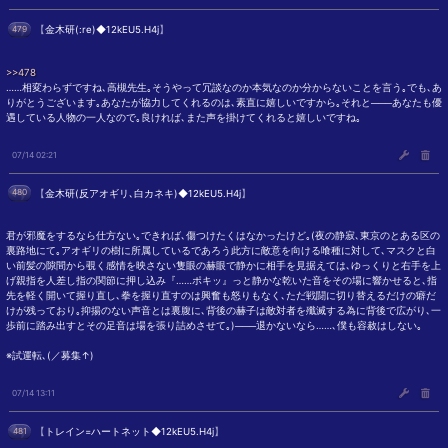
479
【
金木研(:re)◆12kEU5.H4j
】
>>478
……相変わらずですね､高槻先生｡そうやって冗談なのか本気なのか分からないことを言う｡でも､あ
りがとうございます｡あなたが協力してくれるのは､素直に嬉しいですから｡それと───あなたも優
遇している人物の一人なので｡良ければ､また声を掛けてくれると嬉しいですね｡
07/14 02:21
480
【
金木研(反アオギリ､白カネキ)◆12kEU5.H4j
】
君が邪魔をするなら仕方ない｡できれば､傷つけたくはなかったけど｡(夜の静寂､東京のとある区の
裏路地にて｡アオギリの樹に所属しているであろう此方に敵意を向ける喰種に対して､マスクと白
い前髪の隙間から覗く感情を映さない隻眼の赫眼で静かに相手を見据えては､ゆっくりと右手を上
げ親指を人差し指の関節に押し込み『……ポキッ』っと静かな乾いた音をその場に響かせると､指
先を軽く開いて握り直し､拳を握り直すのは興奮も怒りもなく､ただ戦闘に切り替えるだけの癖だ
けが残っており｡抑揚のない声音とは裏腹に､背後の赫子は敵対者を殲滅する為に背後で広がり､一
歩前に踏み出すとその足音は場を張り詰めさせて｡)───退かないなら……､僕も容赦はしない｡
※試運転､(／募集↑)
07/14 13:11
481
【
トレイン=ハートネット◆12kEU5.H4j
】