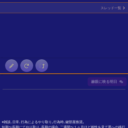
スレッド一覧
赫眼に映る明日
※雑談､日常､行為によるやり取り｡行為時､鍵部屋推奨｡
短期〜長期にてやり取り｡長期の場合､二週間〜１ヶ月ほど相性を見て帯への移行