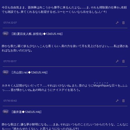
今日も自由気まま。面倒事は向こうから勝手に来るんだよな｡……ま､それも掃除屋の仕事か｡依頼
でも雑談でも､来てくれるなら歓迎するぜ｡コーヒーくらいなら出せるしな｡(／↑)
07/14 22:07
482
【
斑(夏目友人帳､妖怪化)◆12kEU5.H4j
】
静かな夜だ｡騒ぐ妖も少ない｡こんな夜くらい､肩の力を抜いて月を見上げるがよい｡……私は酒があ
ればなお良いのだがな｡
07/15 00:17
483
【
月山習(:re)◆12kEU5.H4j
】
マニフィーク
カネキくん記憶がないだって？……それはいけないね｡また､昔のように
Magnifique
な日々を｡ふふ
っ……､昔が懐かしいね｡あの時のようにナイスデイを送ろう｡
07/16 00:42
484
【
藤井蓮◆12kEU5.H4j
】
静かな夜ほど､嫌な夢が鮮明になる｡……まあ､それはいつものことだ｡いつからだろうな。こんなに
も───『終わらせたくない』と思うようになったのは｡(/↑)