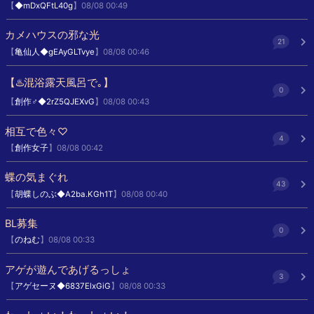
【
◆mDxQFtL40g
】08/08 00:49
カメハウスの邪な光
21
【
亀仙人◆gEAyGLTvye
】08/08 00:46
【♨️混浴露天風呂で｡】
0
【
創作♂◆2rZ5QJEXvG
】08/08 00:43
相互で色々♡
4
【
創作女子
】08/08 00:42
蝶の気まぐれ
43
【
胡蝶しのぶ◆A2ba.KGh1T
】08/08 00:40
BL募集
0
【
のねむ
】08/08 00:33
アゲが遊んであげるっしょ
3
【
アゲセーヌ◆6837ElxGiG
】08/08 00:33