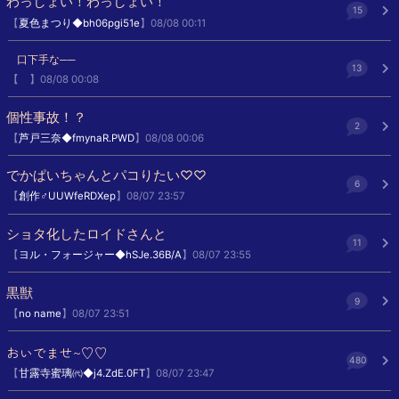
わっしょい！わっしょい！
15
【
夏色まつり◆bh06pgi51e
】08/08 00:11
口下手な──
13
【
】08/08 00:08
個性事故！？
2
【
芦戸三奈◆fmynaR.PWD
】08/08 00:06
でかぱいちゃんとパコりたい♡♡
6
【
創作♂UUWfeRDXep
】08/07 23:57
ショタ化したロイドさんと
11
【
ヨル・フォージャー◆hSJe.36B/A
】08/07 23:55
黒獣
9
【
no name
】08/07 23:51
おいでませ~♡♡
480
【
甘露寺蜜璃㈹◆j4.ZdE.0FT
】08/07 23:47