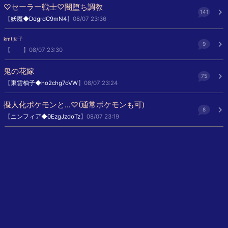
♡セーラー戦士♡闇堕ち調教
141
【
妖魔◆DdgrdC9mN4
】08/07 23:36
kmt女子
9
【
】08/07 23:30
鬼の花嫁
75
【
東雲柚子◆ho2chg7oVW
】08/07 23:24
擬人化ポケモンと…♡(通常ポケモンも可)
8
【
ニンフィア◆0EzgJzdoTz
】08/07 23:19