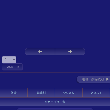
←
→
通報・削除依頼 ►
雑談
趣味別
なりきり
アダルト
全カテゴリ一覧