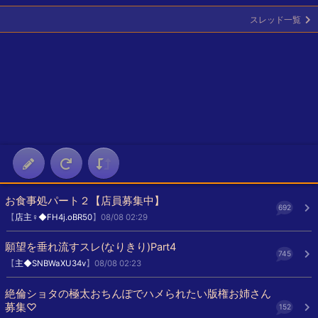
スレッド一覧
お食事処パート２【店員募集中】
692
【
店主♀◆FH4j.oBR50
】08/08 02:29
願望を垂れ流すスレ(なりきり)Part4
745
【
主◆SNBWaXU34v
】08/08 02:23
絶倫ショタの極太おちんぽでハメられたい版権お姉さん
募集♡
152