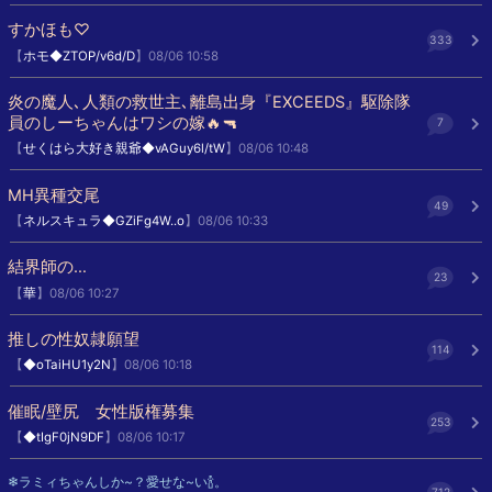
すかほも♡
333
【
ホモ◆ZTOP/v6d/D
】08/06 10:58
炎の魔人､人類の救世主､離島出身『EXCEEDS』駆除隊
員のしーちゃんはワシの嫁🔥🔫
7
【
せくはら大好き親爺◆vAGuy6l/tW
】08/06 10:48
MH異種交尾
49
【
ネルスキュラ◆GZiFg4W..o
】08/06 10:33
結界師の…
23
【
華
】08/06 10:27
推しの性奴隷願望
114
【
◆oTaiHU1y2N
】08/06 10:18
催眠/壁尻 女性版権募集
253
【
◆tIgF0jN9DF
】08/06 10:17
❄ラミィちゃんしか~？愛せな~い🍾。