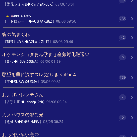
712
【
雪花ラミィ&◆Rmi7hAx6uX
】08/06 10:01
⚠︎
エ
ロ魔女+α､出没中｡
435
【
ドロシー ◆vU6I/AKB8Z
】08/06 09:50
蝶の気まぐれ
42
【
胡蝶しのぶ◆A2ba.KGh1T
】08/06 09:46
ポケモンショタおね孕ませ産卵孵化厳選♡
0
【
ヨウ◆hSJe.36B/A
】08/06 09:39
願望を垂れ流すスレ(なりきり)Part4
739
【
主◆SNBWaXU34v
】08/06 09:31
およげハレンチさん
4
【
古手川唯◆Ldac/p19rk
】08/06 09:24
カメハウスの邪な光
0
【
亀仙人◆9y56.zkFiV
】08/06 09:24
おっぱい添い寝♡