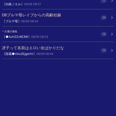
11
【
白銀ノエル
】08/06 08:57
DBブルマ母レイプからの高齢妊娠
29
【
ブルマ母
】08/06 08:54
一方通行募集
16
【
◆AcHZZvXE3W
】08/06 08:53
冴子って名前はエロい女ばかりだな
15
【
段蔵◆HAxZEjgeHV
】08/06 08:44