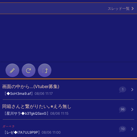
スレッド一覧
画面の中から…(Vtuber募集)
1
【
◆SoH3ma9.af
】08/06 11:17
同箱さんと繋がりたい｡※えろ無し
96
【
星川サラ◆b3TgkQSaxG
】08/06 11:15
ガーベラ
10
【
レゼ◆l7A7UL9P9P
】08/06 11:00