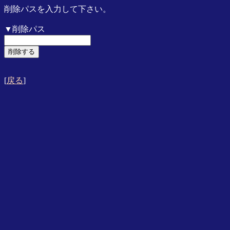
削除パスを入力して下さい。
▼削除パス
[
戻る
]