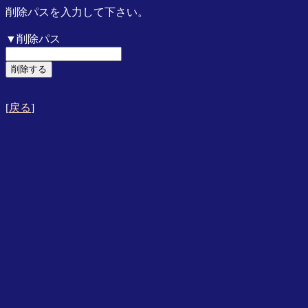
削除パスを入力して下さい。
▼削除パス
[
戻る
]