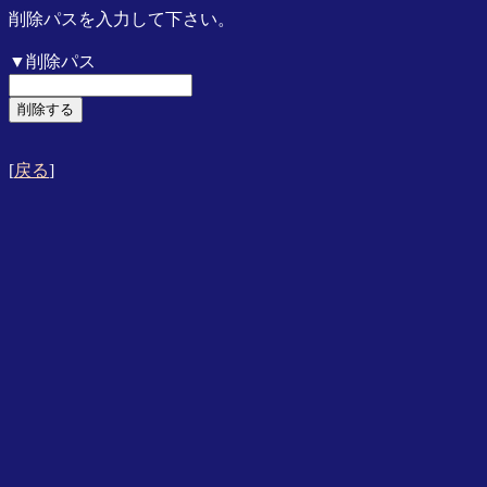
削除パスを入力して下さい。
▼削除パス
[
戻る
]