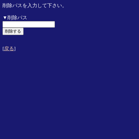
削除パスを入力して下さい。
▼削除パス
[
戻る
]