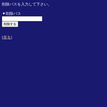
削除パスを入力して下さい。
▼削除パス
[
戻る
]