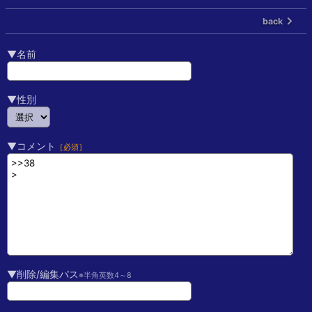
back
▼名前
▼性別
▼コメント
［必須］
▼削除/編集パス
※半角英数4～8