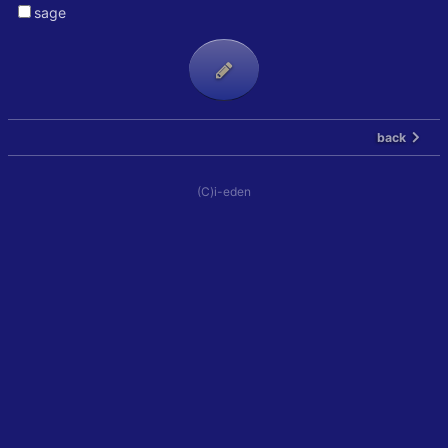
sage
back
(C)i-eden