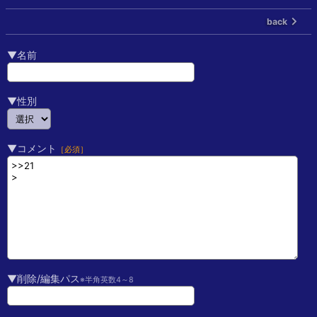
back
▼名前
▼性別
▼コメント
［必須］
▼削除/編集パス
※半角英数4～8