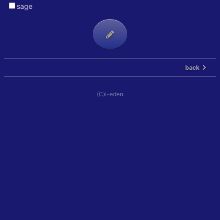
sage
back
(C)i-eden