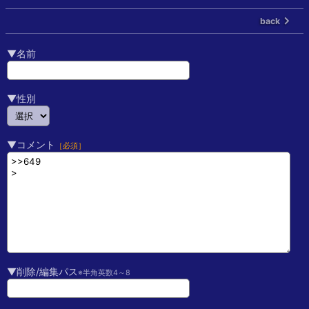
back
▼名前
▼性別
▼コメント
［必須］
▼削除/編集パス
※半角英数4～8