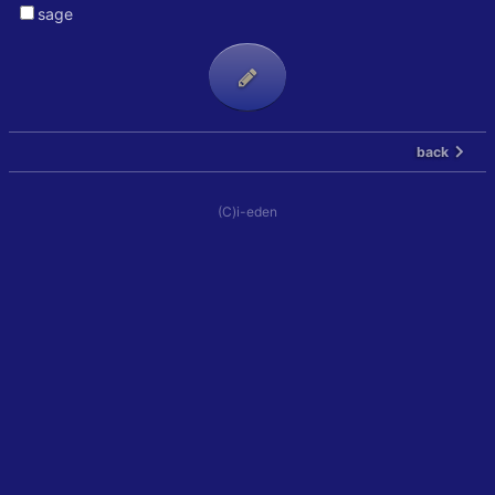
sage
back
(C)i-eden