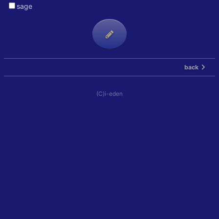
sage
back
(C)i-eden