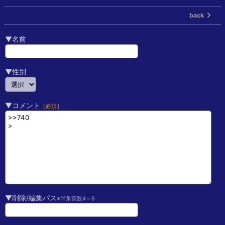
back
▼名前
▼性別
▼コメント
［必須］
▼削除/編集パス
※半角英数4～8