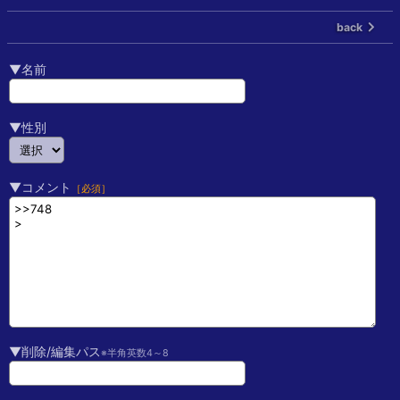
back
▼名前
▼性別
▼コメント
［必須］
▼削除/編集パス
※半角英数4～8