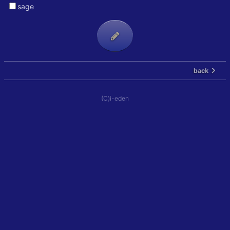
sage
back
(C)i-eden